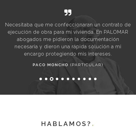
Necesitaba que me confeccionaran un contrato de
C
ejecución de obra para mi vivienda. En PALOMAR
se
abogados me pidieron la documentación
d
necesaria y dieron una rápida solución a mi
real
encargo protegiendo mis intereses.
un
PACO MONCHO
(PARTICULAR)
HABLAMOS?