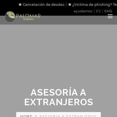
|
Cancelación de deudas
¿Víctima de phishing? Te
|
|
ayudamos
ES
ENG
ASESORÍA A
EXTRANJEROS
HOME
/
ASESORÍA A EXTRANJEROS