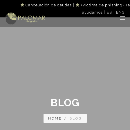
|
Cancelación de deudas
¿Víctima de phishing? Te
|
|
ayudamos
ES
ENG
BLOG
HOME
/
BLOG