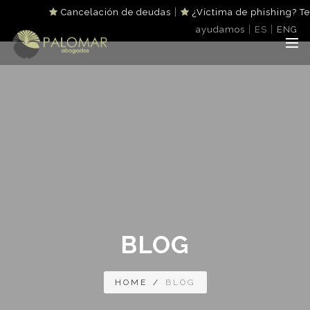
|
Cancelación de deudas
¿Víctima de phishing? Te
|
|
ayudamos
ES
ENG
BLOG
HOME
/
BLOG