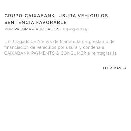
GRUPO CAIXABANK. USURA VEHICULOS.
SENTENCIA FAVORABLE
POR
PALOMAR ABOGADOS
,
04-03-2025
Un Juzgado de Arenys de Mar anula un préstamo de
financiación de vehículos por usura y condena a
CAIXABANK PAYMENTS & CONSUMER a reintegrar la
totalidad de los intereses abonados, el seguro de
protección de pagos y la comisión de apertura.
LEER MÁS