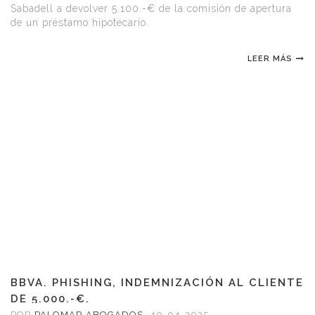
Sabadell a devolver 5.100.-€ de la comisión de apertura
de un préstamo hipotecario.
LEER MÁS
BBVA. PHISHING, INDEMNIZACIÓN AL CLIENTE
DE 5.000.-€.
POR
PALOMAR ABOGADOS
,
10-04-2025