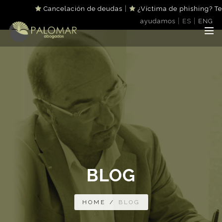
|
Cancelación de deudas
¿Víctima de phishing? Te
|
|
ayudamos
ES
ENG
BLOG
HOME
/
BLOG