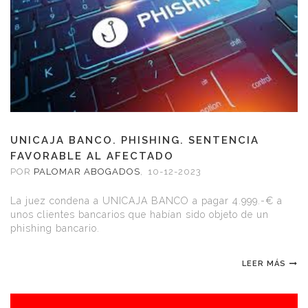
UNICAJA BANCO. PHISHING. SENTENCIA
FAVORABLE AL AFECTADO
POR
PALOMAR ABOGADOS
,
10-12-2023
La juez condena a UNICAJA BANCO a pagar 4.999.-€ a
unos clientes bancarios que habían sido objeto de un
phishing bancario.
LEER MÁS