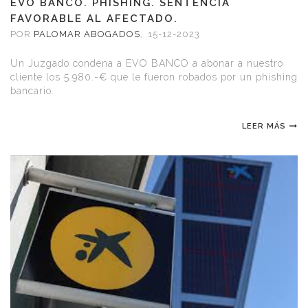
EVO BANCO. PHISHING. SENTENCIA
FAVORABLE AL AFECTADO.
POR
PALOMAR ABOGADOS
,
15-12-2023
Un Juzgado condena a EVO BANCO a abonar a nuestro
cliente los 5.980.-€ que le fueron robados por un phishing
bancario.
LEER MÁS