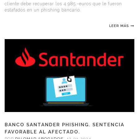
cliente debe recuperar los 4.985.-euros que le fueron
estafados en un phishing bancario.
LEER MÁS
BANCO SANTANDER PHISHING. SENTENCIA
FAVORABLE AL AFECTADO.
POR
PALOMAR ABOGADOS
,
13-01-2024