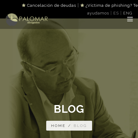
|
Cancelación de deudas
¿Víctima de phishing? Te
|
|
ayudamos
ES
ENG
BLOG
HOME
/
BLOG