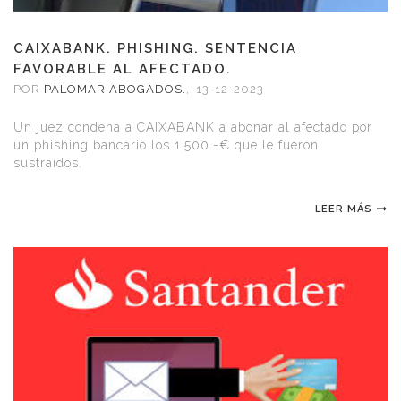
CAIXABANK. PHISHING. SENTENCIA
FAVORABLE AL AFECTADO.
POR
PALOMAR ABOGADOS.
,
13-12-2023
Un juez condena a CAIXABANK a abonar al afectado por
un phishing bancario los 1.500.-€ que le fueron
sustraídos.
LEER MÁS