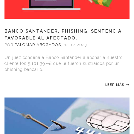
BANCO SANTANDER. PHISHING. SENTENCIA
FAVORABLE AL AFECTADO.
POR
PALOMAR ABOGADOS
,
12-12-2023
Un juez condena a Banco Santander a abonar a nuestro
cliente los 5.101,39.-€ que le fueron sustraídos por un
phishing bancario.
LEER MÁS