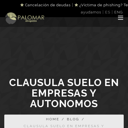
|
Cancelación de deudas
¿Víctima de phishing? Te
|
|
ayudamos
ES
ENG
CLAUSULA SUELO EN
EMPRESAS Y
AUTONOMOS
HOME
/
BLOG
/
CLAUSULA SUELO EN EMPRESAS Y