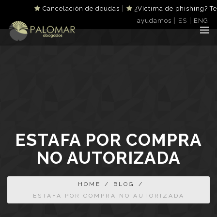
|
Cancelación de deudas
¿Víctima de phishing? Te
|
|
ayudamos
ES
ENG
ESTAFA POR COMPRA
NO AUTORIZADA
HOME
/
BLOG
/
ESTAFA POR COMPRA NO AUTORIZADA