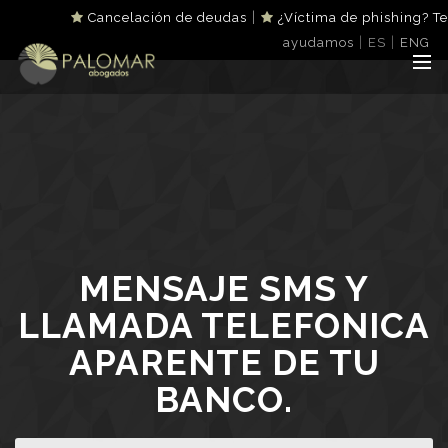
|
Cancelación de deudas
¿Víctima de phishing? Te
|
|
ayudamos
ES
ENG
MENSAJE SMS Y
LLAMADA TELEFONICA
APARENTE DE TU
BANCO.