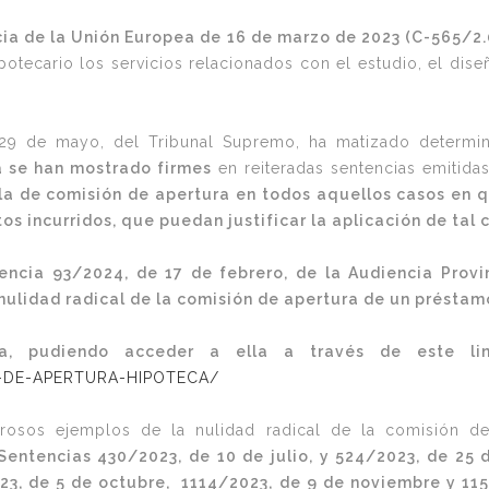
icia de la Unión Europea de 16 de marzo de 2023 (C-565/2.
otecario los servicios relacionados con el estudio, el diseñ
e 29 de mayo, del Tribunal Supremo, ha matizado determi
a se han mostrado firmes
en reiteradas sentencias emitida
la de comisión de apertura en todos aquellos casos en 
os incurridos, que puedan justificar la aplicación de tal 
ncia 93/2024, de 17 de febrero, de la Audiencia Provin
nulidad radical de la comisión de apertura de un préstam
ia, pudiendo acceder a ella a través de este l
-DE-APERTURA-HIPOTECA/
sos ejemplos de la nulidad radical de la comisión de 
Sentencias 430/2023, de 10 de julio, y 524/2023, de 25 
023, de 5 de octubre, 1114/2023, de 9 de noviembre y 11