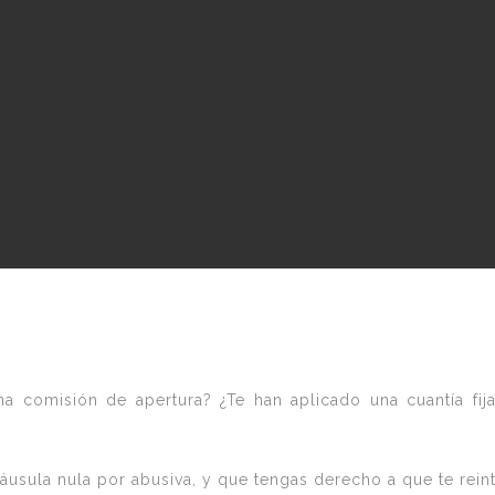
a comisión de apertura? ¿Te han aplicado una cuantía fij
áusula nula por abusiva, y que tengas derecho a que te rein