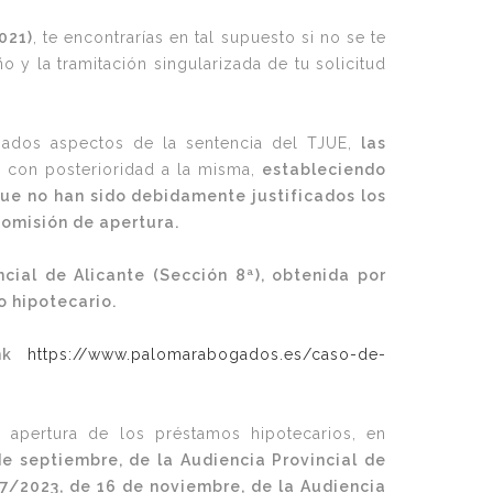
021)
, te encontrarías en tal supuesto si no se te
o y la tramitación singularizada de tu solicitud
nados aspectos de la sentencia del TJUE,
las
s con posterioridad a la misma,
estableciendo
que no han sido debidamente justificados los
comisión de apertura.
cial de Alicante (Sección 8ª), obtenida por
o hipotecario.
ink
https://www.palomarabogados.es/caso-de-
apertura de los préstamos hipotecarios, en
de septiembre, de la Audiencia Provincial de
57/2023, de 16 de noviembre, de la Audiencia