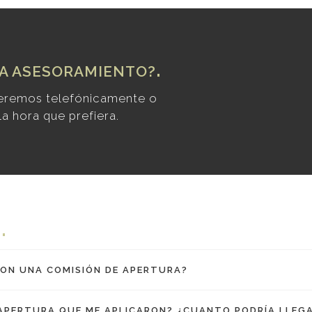
TA ASESORAMIENTO?
deremos telefónicamente o
a hora que prefiera.
S
RON UNA COMISIÓN DE APERTURA?
 APERTURA QUE ME APLICARON? ¿CUANTO PODRÍA LLEG